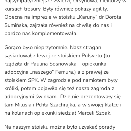
najsympatyczniejsze zwierzę Ursynowa, niektórzy w
kursach tresury. Były również pokazy agility.
Obecna na imprezie w stoisku „Karuny” dr Dorota
Sumińska, zajrzała również na chwilę do nas i
bardzo nas komplementowała.
Gorąco było nieprzytomnie. Nasz stragan
sąsiadował z lewej ze stoiskiem Pulsvetu (tu
rządziła dr Paulina Sosnowska – opiekunka
adopcyjna „naszego” Femura,) a z prawej ze
stoiskiem SPK. W zagrodzie pod namiotem były
króliki, potem pojawiła się też nasza zagroda z
adopcyjnymi świnkami. Dzielnie prezentowały się
tam Milusia i Pchła Szachrajka, a w swojej klatce i
na kolanach opiekunki siedział Marceli Szpak.
Na naszym stoisku można było uzyskać porady