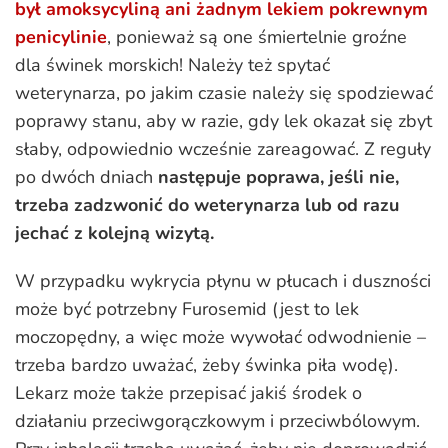
był amoksycyliną ani żadnym lekiem pokrewnym
penicylinie
, ponieważ są one śmiertelnie groźne
dla świnek morskich! Należy też spytać
weterynarza, po jakim czasie należy się spodziewać
poprawy stanu, aby w razie, gdy lek okazał się zbyt
słaby, odpowiednio wcześnie zareagować. Z reguły
po dwóch dniach
następuje poprawa, jeśli nie,
trzeba zadzwonić do weterynarza lub od razu
jechać z kolejną wizytą.
W przypadku wykrycia płynu w płucach i duszności
może być potrzebny Furosemid (jest to lek
moczopędny, a więc może wywołać odwodnienie –
trzeba bardzo uważać, żeby świnka piła wodę).
Lekarz może także przepisać jakiś środek o
działaniu przeciwgorączkowym i przeciwbólowym.