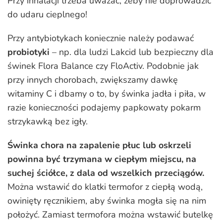
Przy inhalacji trzeba uważać, żeby nie doprowadzić
do udaru cieplnego!
Przy antybiotykach koniecznie należy podawać
probiotyki
– np. dla ludzi Lakcid lub bezpieczny dla
świnek Flora Balance czy FloActiv. Podobnie jak
przy innych chorobach, zwiększamy dawkę
witaminy C i dbamy o to, by świnka jadła i piła, w
razie konieczności podajemy papkowaty pokarm
strzykawką bez igły.
Świnka chora na zapalenie płuc lub oskrzeli
powinna być trzymana w ciepłym miejscu, na
suchej ściółce, z dala od wszelkich przeciągów.
Można wstawić do klatki termofor z ciepłą wodą,
owinięty ręcznikiem, aby świnka mogła się na nim
położyć. Zamiast termofora można wstawić butelkę