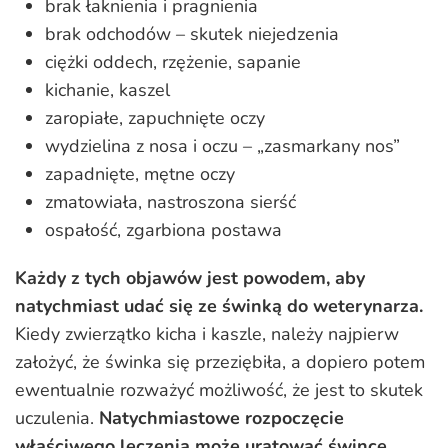
brak łaknienia i pragnienia
brak odchodów – skutek niejedzenia
ciężki oddech, rzężenie, sapanie
kichanie, kaszel
zaropiałe, zapuchnięte oczy
wydzielina z nosa i oczu – „zasmarkany nos”
zapadnięte, mętne oczy
zmatowiała, nastroszona sierść
ospałość, zgarbiona postawa
Każdy z tych objawów jest powodem, aby
natychmiast udać się ze świnką do weterynarza.
Kiedy zwierzątko kicha i kaszle, należy najpierw
założyć, że świnka się przeziębiła, a dopiero potem
ewentualnie rozważyć możliwość, że jest to skutek
uczulenia.
Natychmiastowe rozpoczęcie
właściwego leczenia może uratować śwince