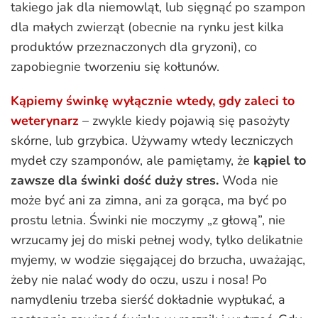
takiego jak dla niemowląt, lub sięgnąć po szampon
dla małych zwierząt (obecnie na rynku jest kilka
produktów przeznaczonych dla gryzoni), co
zapobiegnie tworzeniu się kołtunów.
Kąpiemy świnkę wyłącznie wtedy, gdy zaleci to
weterynarz
– zwykle kiedy pojawią się pasożyty
skórne, lub grzybica. Używamy wtedy leczniczych
mydeł czy szamponów, ale pamiętamy, że
kąpiel to
zawsze dla świnki dość duży stres.
Woda nie
może być ani za zimna, ani za gorąca, ma być po
prostu letnia. Świnki nie moczymy „z głową”, nie
wrzucamy jej do miski pełnej wody, tylko delikatnie
myjemy, w wodzie sięgającej do brzucha, uważając,
żeby nie nalać wody do oczu, uszu i nosa! Po
namydleniu trzeba sierść dokładnie wypłukać, a