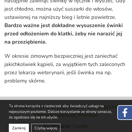
następnie zawinąć świnkę w ręcznik i wytrzeć. Gdy
jest chłodno, można użyć suszarki do włosów,
ustawionej na najniższy bieg i letnie powietrze.
Bardzo ważne jest dokładne wysuszenie świnki
przed odłożeniem do klatki, żeby nie narazić jej
na przeziębienie.
W okresie zimowym bezpieczniej jest zaniechać
jakichkolwiek kąpieli, za wyjątkiem tych zaleconych
przez lekarza weterynarii, jeśli świnka ma np.
problemy skórne.
Wszystkie prawa zastrzeżone ®
Stowarzyszenie
Ta strona korzysta z ciasteczek aby świadczyć usługi na
najwyższym poziomie. Dalsze korzystanie ze strony oznacza,
Pomocy Świnkom Morskim
że zgadzasz się na ich użycie.
Kodowanie:
Creato
Zamknij
Czytaj więcej