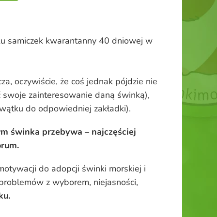
adku samiczek kwarantanny 40 dniowej w
cza, oczywiście, że coś jednak pójdzie nie
yć swoje zainteresowanie daną świnką),
 wątku do odpowiedniej zakładki).
m świnka przebywa – najczęściej
orum.
otywacji do adopcji świnki morskiej i
 problemów z wyborem, niejasności,
ku.