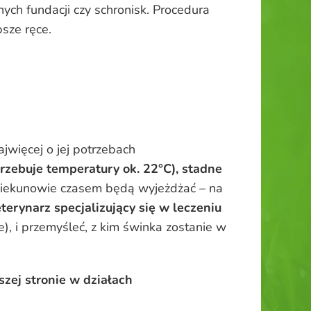
ych fundacji czy schronisk. Procedura
psze ręce.
jwięcej o jej potrzebach
zebuje temperatury ok. 22°C), stadne
piekunowie czasem będą wyjeżdżać – na
terynarz specjalizujący się w leczeniu
e), i przemyśleć, z kim świnka zostanie w
zej stronie w działach