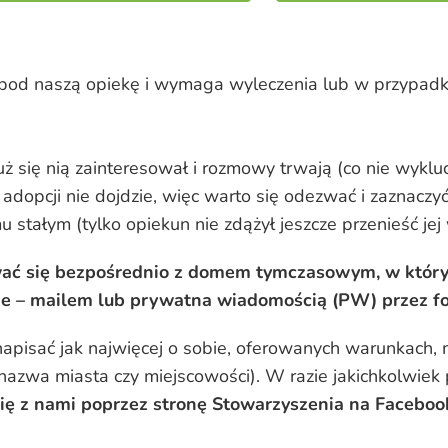
fiła pod naszą opiekę i wymaga wyleczenia lub w przyp
 już się nią zainteresował i rozmowy trwają (co nie wyklu
 adopcji nie dojdzie, więc warto się odezwać i zaznacz
 stałym (tylko opiekun nie zdążył jeszcze przenieść jej
ać się bezpośrednio z domem tymczasowym, w który
e – mailem lub prywatna wiadomością (PW) przez f
apisać jak najwięcej o sobie, oferowanych warunkach, m
nazwa miasta czy miejscowości). W razie jakichkolwiek
ię z nami poprzez stronę Stowarzyszenia na Faceboo