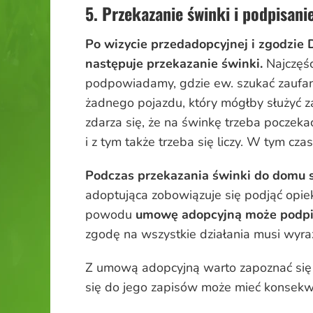
5. Przekazanie świnki i podpisan
Po wizycie przedadopcyjnej i zgodzie D
następuje przekazanie świnki.
Najczęśc
podpowiadamy, gdzie ew. szukać zaufany
żadnego pojazdu, który mógłby służyć z
zdarza się, że na świnkę trzeba poczeka
i z tym także trzeba się liczy. W tym c
Podczas przekazania świnki do domu 
adoptująca zobowiązuje się podjąć opi
powodu
umowę adopcyjną może podpis
zgodę na wszystkie działania musi wyra
Z umową adopcyjną warto zapoznać się 
się do jego zapisów może mieć konsek