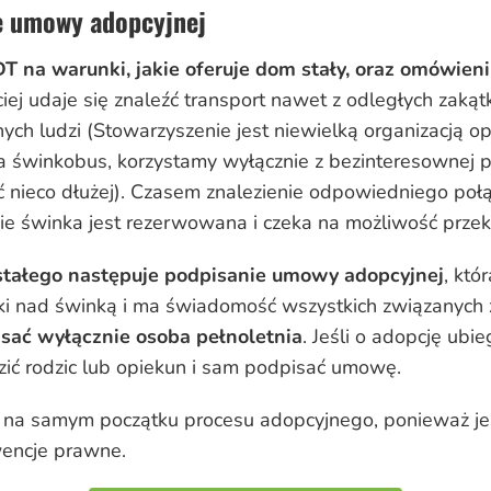
ie umowy adopcyjnej
T na warunki, jakie oferuje dom stały, oraz omówieniu
iej udaje się znaleźć transport nawet z odległych zaką
ch ludzi (Stowarzyszenie jest niewielką organizacją op
a świnkobus, korzystamy wyłącznie z bezinteresownej 
ć nieco dłużej). Czasem znalezienie odpowiedniego połą
zasie świnka jest rezerwowana i czeka na możliwość pr
stałego następuje podpisanie umowy adopcyjnej
, któ
eki nad świnką i ma świadomość wszystkich związanych
ać wyłącznie osoba pełnoletnia
. Jeśli o adopcję ubie
zić rodzic lub opiekun i sam podpisać umowę.
na samym początku procesu adopcyjnego, ponieważ jes
wencje prawne.