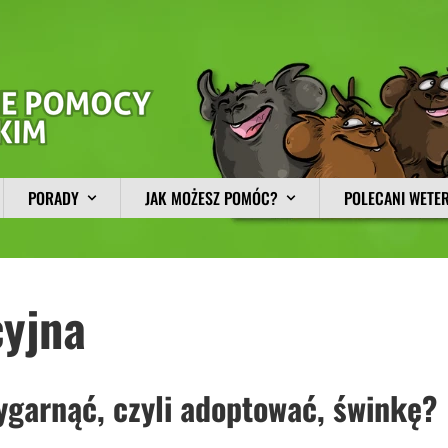
PORADY
JAK MOŻESZ POMÓC?
POLECANI WETE
yjna
zygarnąć, czyli adoptować, świnkę?