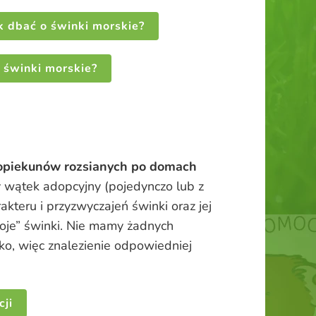
k dbać o świnki morskie?
 świnki morskie?
 opiekunów rozsianych po domach
wątek adopcyjny (pojedynczo lub z
kteru i przyzwyczajeń świnki oraz jej
woje” świnki. Nie mamy żadnych
o, więc znalezienie odpowiedniej
ji