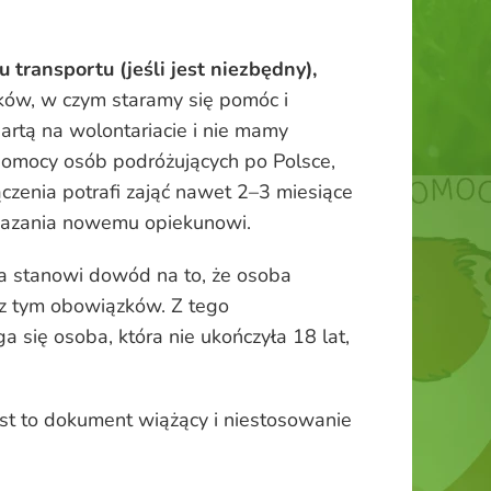
 transportu (jeśli jest niezbędny),
tków, w czym staramy się pomóc i
artą na wolontariacie i nie mamy
pomocy osób podróżujących po Polsce,
czenia potrafi zająć nawet 2–3 miesiące
zekazania nowemu opiekunowi.
ra stanowi dowód na to, że osoba
 z tym obowiązków. Z tego
ga się osoba, która nie ukończyła 18 lat,
t to dokument wiążący i niestosowanie