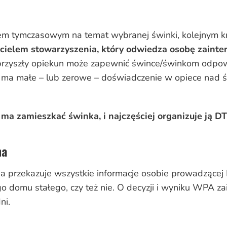
em tymczasowym na temat wybranej świnki, kolejnym kr
ielem stowarzyszenia, który odwiedza osobę zainte
 przyszły opiekun może zapewnić śwince/świnkom odpow
un ma małe – lub zerowe – doświadczenie w opiece nad
a zamieszkać świnka, i najczęściej organizuje ją DT
na
ia przekazuje wszystkie informacje osobie prowadzące
ego domu stałego, czy też nie. O decyzji i wyniku WPA 
ni.