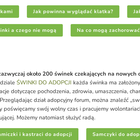
nkami
Jak powinna wyglądać klatka?
Ja
inki a czego nie mogą
Na co mogą zachorować
zazwyczaj około 200 świnek czekających na nowych
dziale
ŚWINKI DO ADOPCJI
każda świnka ma założony 
acje dotyczące pochodzenia, zdrowia, umaszczenia, chara
 Przeglądając dział adopcyjny forum, można znaleźć „s
 poświęcamy swój wolny czas i pracujemy wolontariack
ującej. Możemy natomiast służyć radą.
miczki i kastraci do adopcji
Samczyki do adopc