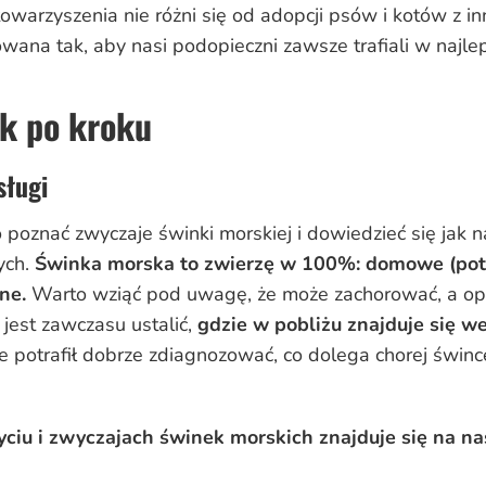
arzyszenia nie różni się od adopcji psów i kotów z inn
uowana tak, aby nasi podopieczni zawsze trafiali w najle
k po kroku
sługi
poznać zwyczaje świnki morskiej i dowiedzieć się jak na
ych.
Świnka morska to zwierzę w 100%: domowe (potr
rne.
Warto wziąć pod uwagę, że może zachorować, a o
jest zawczasu ustalić,
gdzie w pobliżu znajduje się we
ie potrafił dobrze zdiagnozować, co dolega chorej świnc
ciu i zwyczajach świnek morskich znajduje się na nas