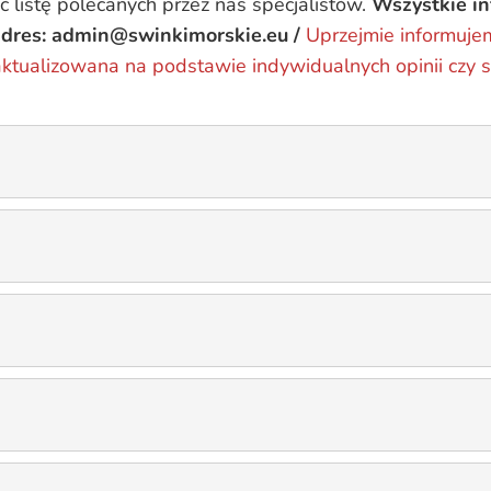
ć listę polecanych przez nas specjalistów.
Wszystkie i
adres: admin@swinkimorskie.eu /
Uprzejmie informujem
tualizowana na podstawie indywidualnych opinii czy su
rzyniec
X”