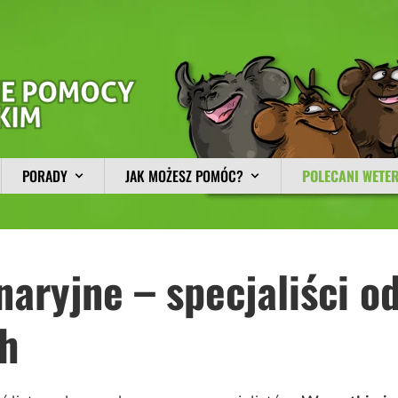
PORADY
JAK MOŻESZ POMÓC?
POLECANI WETE
aryjne – specjaliści od
h