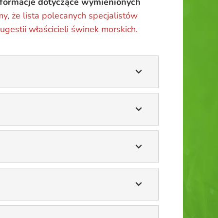
nformacje dotyczące wymienionych
y, że lista polecanych specjalistów
gestii właścicieli świnek morskich.