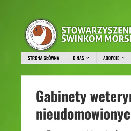
STRONA GŁÓWNA
O NAS
ADOPCJE
Gabinety weteryn
nieudomowionyc