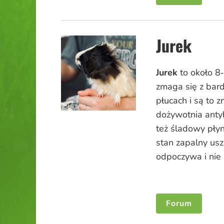
Jurek
Jurek
to około 8‑
zmaga się z bar
płucach i są to 
dożywotnia anty
też śladowy płyn
stan zapalny usz
odpoczywa i nie 
Forum