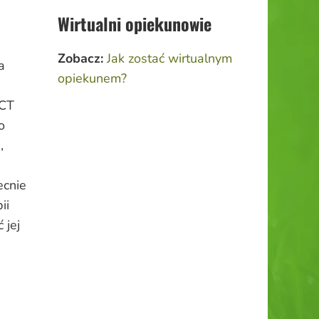
Wirtualni opiekunowie
Zobacz:
Jak zostać wirtualnym
a
opiekunem?
BCT
o
,
ecnie
ii
 jej