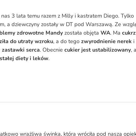
o nas 3 lata temu razem z Milly i kastratem Diego. Tylko
om, a dziewczyny zostały w DT pod Warszawą. Ze wzgl
blemy zdrowotne
Mandy
została objęta
WA
. Ma
cukrz
iła do utraty wzroku
, a do tego
zwyrodnienie nerek
i
 zastawki serca
. Obecnie
cukier jest ustabilizowany
, 
stałej diety i leków
.
ątkowo wrażliwa świnka, która wróciła pod naszą opie