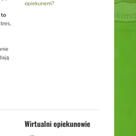
opiekunem?
 to
tres,
anie
dają
Wirtualni opiekunowie