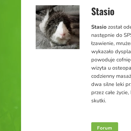
Stasio
Stasio
został ode
następnie do SPŚ
łzawienie, mruże
wykazało dyspla
powoduje cofnięc
wizyta u
osteopa
codzienny masaż
dwa silne leki 
przez całe życie
skutki.
Forum