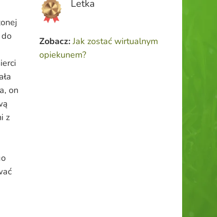
Letka
żonej
 do
Zobacz:
Jak zostać wirtualnym
opiekunem?
ierci
ała
a, on
wą
i z
go
wać