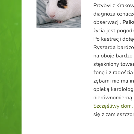
Przybył z Krakow
diagnoza oznacza
obserwacji.
Psik
życia jest pogod
Po kastracji doł
Ryszarda bardzo
na oboje bardzo 
stęskniony towa
żonę i z radości
zębami nie ma i
opieką kardiolog
nierównomierną 
Szczęśliwy dom, 
się z zamieszczon