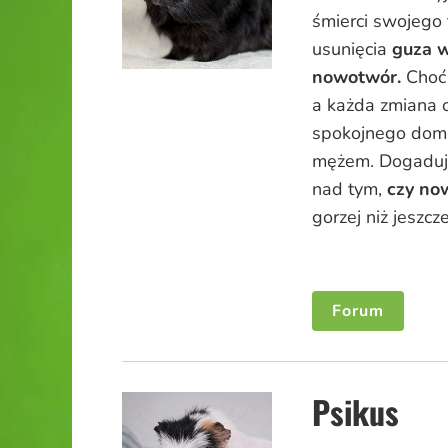
śmierci swojego 
usunięcia
guza w
nowotwór.
Choć 
a każda zmiana od
spokojnego domu
mężem. Dogadują
nad tym,
czy now
gorzej niż jeszcz
Forum
Psikus