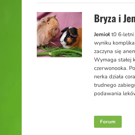
Bryza i Je
Jemioł
t0 6‑letn
wyniku komplikac
zaczyna się anem
Wymaga stałej ko
czerwonooka. Po 
nerka działa cor
trudnego zabieg
podawania lekó
Forum