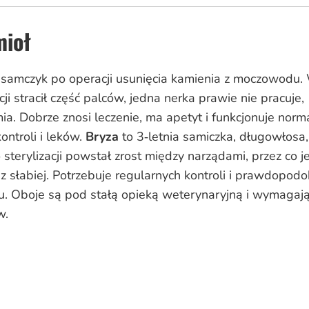
mioł
i samczyk po operacji usunięcia kamienia z moczowodu.
ji stracił część palców, jedna nerka prawie nie pracuje,
ia. Dobrze znosi leczenie, ma apetyt i funkcjonuje norma
ntroli i leków.
Bryza
to 3‑letnia samiczka, długowłosa,
sterylizacji powstał zrost między narządami, przez co 
az słabiej. Potrzebuje regularnych kontroli i prawdopod
u. Oboje są pod stałą opieką weterynaryjną i wymagaj
w.