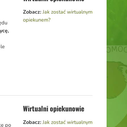
Zobacz:
Jak zostać wirtualnym
opiekunem?
ędu
ycę,
ale
Wirtualni opiekunowie
Zobacz:
Jak zostać wirtualnym
kę po