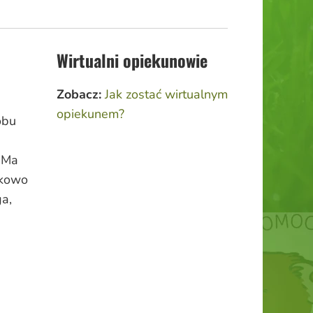
Wirtualni opiekunowie
Zobacz:
Jak zostać wirtualnym
opiekunem?
obu
 Ma
tkowo
ga,