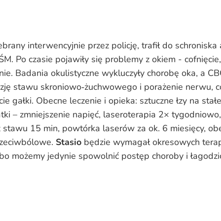
brany interwencyjnie przez policję, trafił do schroniska 
M. Po czasie pojawiły się problemy z okiem - cofnięcie,
nie. Badania okulistyczne wykluczyły chorobę oka, a C
zję stawu skroniowo‑żuchwowego i porażenie nerwu, c
ie gałki. Obecne leczenie i opieka:
sztuczne łzy
na stałe
tki
– zmniejszenie napięć,
laseroterapia
2× tygodniowo,
 stawu 15 min, powtórka laserów za ok. 6 miesięcy, ob
przeciwbólowe.
Stasio
będzie wymagał okresowych terap
, bo możemy jedynie spowolnić postęp choroby i łagodzić