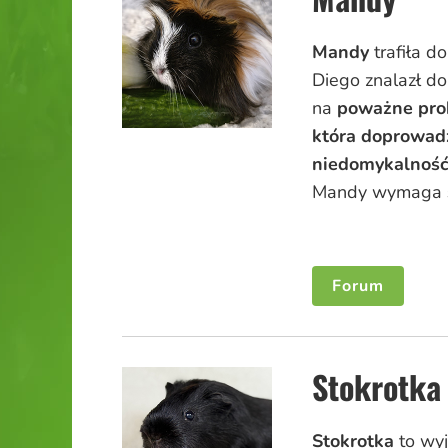
Mandy
trafiła d
Diego znalazł d
na
poważne pro
która doprowadz
niedomykalność
Mandy wymaga
Forum
Stokrotka
Stokrotka
to wyj