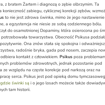
a, z bratem Żartem i diagnozą o zębie olbrzymim. Ta
 konieczność zabiegu, cyklicznej korekcji zębów, wzmo
us
to nie jest zdrowa świnka, mimo że jego nastawienie
ne, a egzystencja nie niesie ze sobą codziennego bólu.
ączył do osamotnionej Dopaminy, która osierocona po śm
 potrzebowała towarzystwa. Obecność Psikusa podział
pozytywnie. Ona znów stała się spokojna i odważniejsz
rzystwa, radośnie bryka, gada pod nosem, zaczepia no
ą odbiera kontakt z człowiekiem.
Psikus
poza problemam
nnych problemów zdrowotnych, jednak pozostanie pod
a ze względu na częste korekcje pod narkozą oraz na
pracę serca. Psikus jest pod opieką domu tymczasowe
gdzie świnki są
i o jego losach możecie także dowiady
ych tam historii.