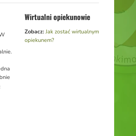
Wirtualni opiekunowie
Zobacz:
Jak zostać wirtualnym
 W
opiekunem?
lnie.
jedna
obnie
ą