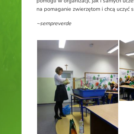
pomogli w organizacji, jak i samych ucz
na pomaganie zwierzętom i chcą uczyć s
~sempreverde