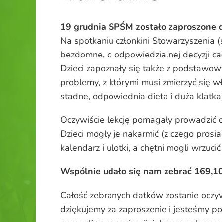
19 grudnia SPŚM zostało zaproszone d
Na spotkaniu członkini Stowarzyszenia 
bezdomne, o odpowiedzialnej decyzji cał
Dzieci zapoznały się także z podstawo
problemy, z którymi musi zmierzyć się wł
stadne, odpowiednia dieta i duża klatk
Oczywiście lekcję pomagały prowadzić dw
Dzieci mogły je nakarmić (z czego prosi
kalendarz i ulotki, a chętni mogli wrzuc
Wspólnie udało się nam zebrać 169,10
Całość zebranych datków zostanie oczy
dziękujemy za zaproszenie i jesteśmy po