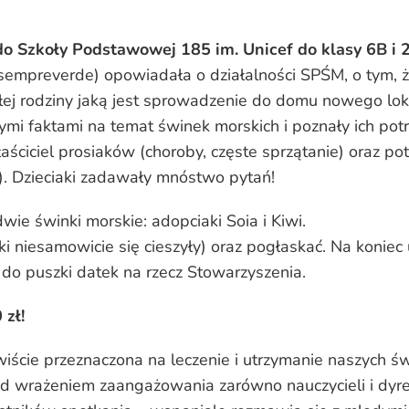
o Szkoły Podstawowej 185 im. Unicef do klasy 6B i 
(sempreverde) opowiadała o działalności SPŚM, o tym, 
ej rodziny jaką jest sprowadzenie do domu nowego lokat
wymi faktami na temat świnek morskich i poznały ich 
aściciel prosiaków (choroby, częste sprzątanie) oraz po
a). Dzieciaki zadawały mnóstwo pytań!
ie świnki morskie: adopciaki Soia i Kiwi.
aki niesamowicie się cieszyły) oraz pogłaskać. Na koni
ić do puszki datek na rzecz Stowarzyszenia.
 zł!
wiście przeznaczona na leczenie i utrzymanie naszych
d wrażeniem zaangażowania zarówno nauczycieli i dyrekcj